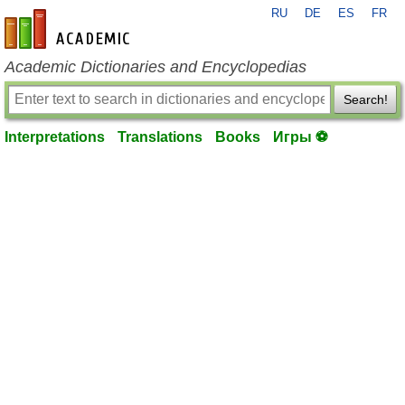
RU
DE
ES
FR
en-academic.com
Academic Dictionaries and Encyclopedias
Search!
Interpretations
Translations
Books
Игры ⚽