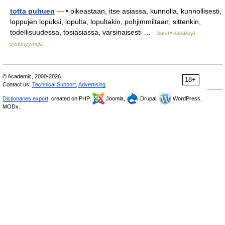
totta puhuen
— • oikeastaan, itse asiassa, kunnolla, kunnollisesti,
loppujen lopuksi, lopulta, lopultakin, pohjimmiltaan, sittenkin,
todellisuudessa, tosiasiassa, varsinaisesti …
Suomi sanakirja
synonyymejä
© Academic, 2000-2026
18+
Contact us:
Technical Support
,
Advertising
Dictionaries export
, created on PHP,
Joomla,
Drupal,
WordPress,
MODx.