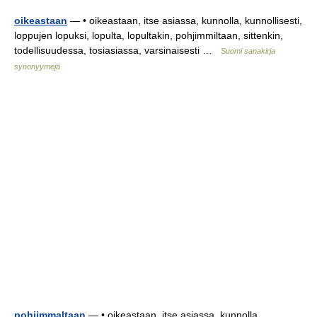
oikeastaan
— • oikeastaan, itse asiassa, kunnolla, kunnollisesti,
loppujen lopuksi, lopulta, lopultakin, pohjimmiltaan, sittenkin,
todellisuudessa, tosiasiassa, varsinaisesti …
Suomi sanakirja
synonyymejä
pohjimmaltaan
— • oikeastaan, itse asiassa, kunnolla,