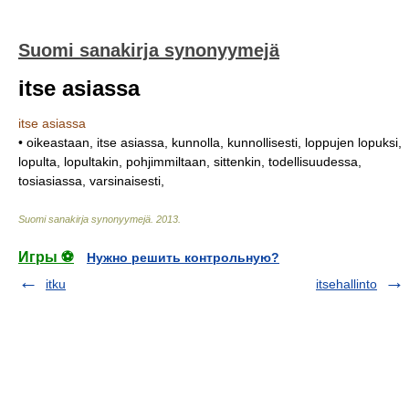
Suomi sanakirja synonyymejä
itse asiassa
itse asiassa
• oikeastaan, itse asiassa, kunnolla, kunnollisesti, loppujen lopuksi,
lopulta, lopultakin, pohjimmiltaan, sittenkin, todellisuudessa,
tosiasiassa, varsinaisesti,
Suomi sanakirja synonyymejä
.
2013
.
Игры ⚽
Нужно решить контрольную?
itku
itsehallinto